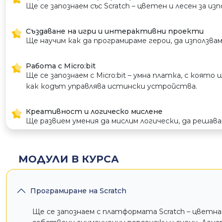
Ще се запознаем със Scratch – цветен и лесен за и
Създаване на игри и интерактивни проекти
Ще научим как да програмираме герои, да използва
Работа с Micro:bit
Ще се запознаем с Micro:bit – умна платка, с коят
как кодът управлява истински устройства.
Креативност и логическо мислене
Ще развием умения да мислим логически, да решав
МОДУЛИ В КУРСА
Програмиране на Scratch
Ще се запознаем с платформата Scratch – цветна