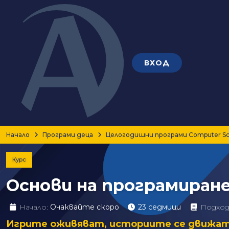
ВХОД
Начало
Програми деца
Целогодишни програми Computer Scie
Курс
Основи на програмиране
Начало:
Очаквайте скоро
23 седмици
Подход
Игрите оживяват, историите се движат! С