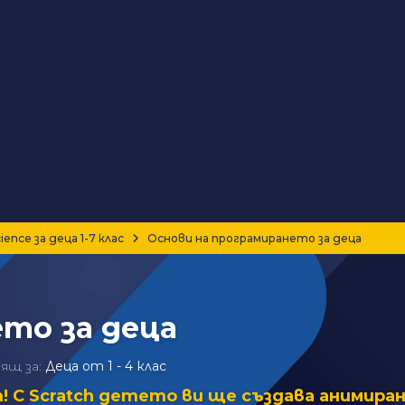
nce за деца 1-7 клас
Основи на програмирането за деца
то за деца
ящ за:
Деца от 1 - 4 клас
 Scratch детето ви ще създава анимирани 