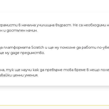
рограмисти в начална училищна възраст. Не са необходим
н и достъпен начин.
 платформата Scratch и ще му помогне да работи по-увер
ще му даде предимство.
на, тук ще научи как да превърне това време в нещо пол
вайки ценни умения.
рчеството им – те могат да рисуват, да анимират и да 