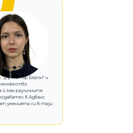
 "Д-р Петър Берон" и
в множество
а ѝ към различните
подавател в Адванс
ват уменията си в тази