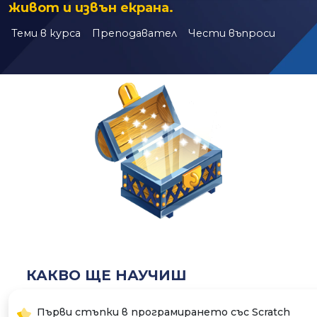
живот и извън екрана.
Теми в курса
Преподавател
Чести въпроси
КАКВО ЩЕ НАУЧИШ
Първи стъпки в програмирането със Scratch