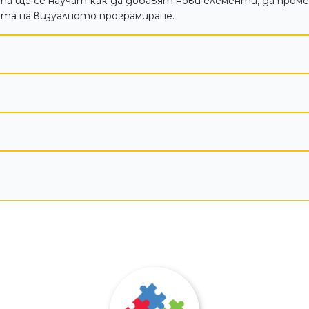
та ще се научат как да добавят нови елементи, да проме
та на визуалното програмиране.