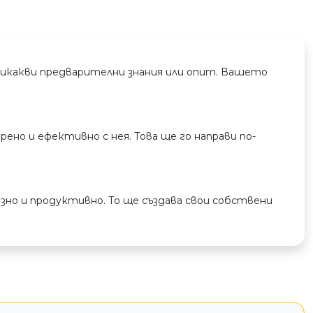
и никакви предварителни знания или опит. Вашето
ено и ефективно с нея. Това ще го направи по-
езно и продуктивно. То ще създава свои собствени
оживяват собствените си идеи и истории по един