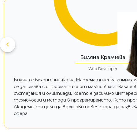
БК
Биляна Кралчева
Web Developer
Биляна е възпитаничка на Математическа гимназия
се занимава с информатика от малка. Участвала е 
състезания и олимпиади, което е засилило интерес
технологии и методи в програмирането. Като пре
Академи, тя цели да вдъхнови повече хора да разви
сфера.