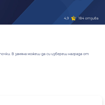
4,9
184 отзива
точки. В замяна можеш да си избереш награда от