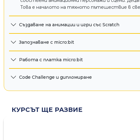
собствени анимационни персонажи и сцени. Деца
Това е началото на тяхното пътешествие в све
Създаване на анимации и игри със Scratch
Запознаване с micro:bit
Работа с платка micro:bit
Code Challenge и дипломиране
КУРСЪТ ЩЕ РАЗВИЕ