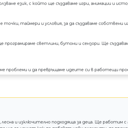
зползване език, с който ще създаваме игри, анимации и ист
ме точки, таймери и условия, за да създаваме собствени 
о ще програмираме светлини, бутони и сензори. Ще създава
аме проблеми и да превръщаме идеите си в работещи про
, лесна и изключително подходяща за деца. Ще работим с