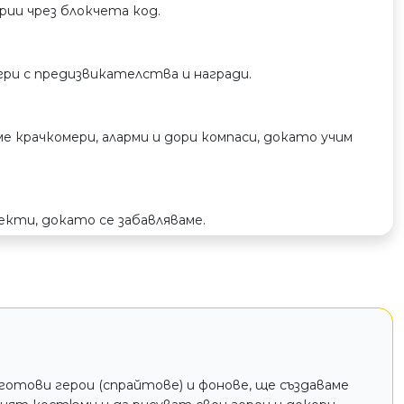
ории чрез блокчета код.
игри с предизвикателства и награди.
ме крачкомери, аларми и дори компаси, докато учим
екти, докато се забавляваме.
 готови герои (спрайтове) и фонове, ще създаваме