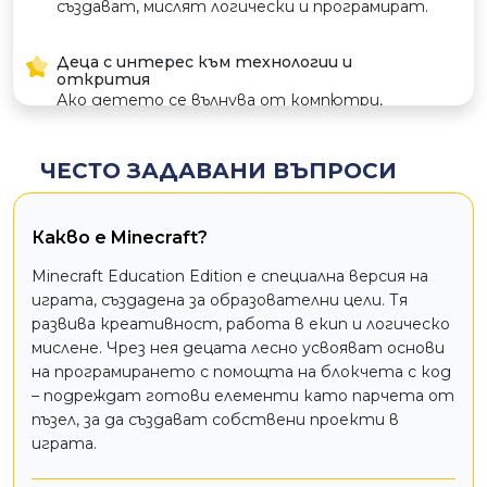
създават, мислят логически и програмират.
вдъхнови повече
хора да развиват
Деца с интерес към технологии и
уменията си в
открития
тази сфера.
Ако детето се вълнува от компютри,
роботи и технически предизвикателства
– курсът ще му даде възможност да се
ЧЕСТО ЗАДАВАНИ ВЪПРОСИ
развива в тази посока.
Деца, които обичат да са пред компютъра
Какво е Minecraft?
Курсът помага времето пред екрана да
бъде полезно – децата ще учат да
Minecraft Education Edition е специална версия на
програмират, да мислят логически и да
играта, създадена за образователни цели. Тя
създават свои проекти в Minecraft.
развива креативност, работа в екип и логическо
мислене. Чрез нея децата лесно усвояват основи
на програмирането с помощта на блокчета с код
– подреждат готови елементи като парчета от
пъзел, за да създават собствени проекти в
играта.