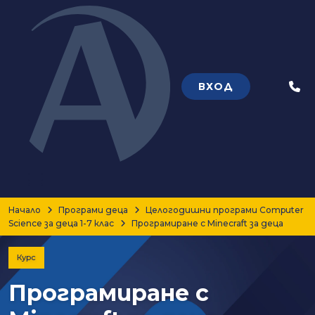
ВХОД
Теле
Начало
Програми деца
Целогодишни програми Computer
Science за деца 1-7 клас
Програмиране с Minecraft за деца
Курс
Програмиране с