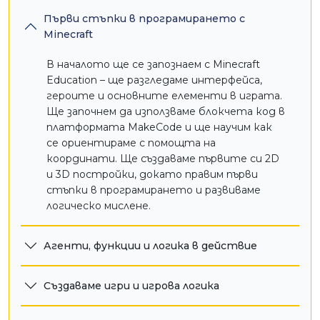
– основни елементи в програмирането,
Първи стъпки в програмирането с
които ни позволяват да изграждаме по-
Minecraft
умни, автоматизирани и интерактивни
Minecraft проекти.
В началото ще се запознаем с Minecraft
Education – ще разгледаме интерфейса,
Механизми с Redstone
героите и основните елементи в играта.
Ще създаваме тайни врати, капани,
Ще започнем да използваме блокчета код в
таймери и игри, използвайки Redstone –
платформата MakeCode и ще научим как
електрическата система в Minecraft, която
се ориентираме с помощта на
развива инженерно и стратегическо
координати. Ще създаваме първите си 2D
мислене по изключително забавен начин.
и 3D постройки, докато правим първи
стъпки в програмирането и развиваме
логическо мислене.
Агенти, функции и логика в действие
Създаваме игри и игрова логика