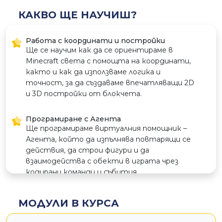
КАКВО ЩЕ НАУЧИШ?
Работа с координати и постройки
Ще се научим как да се ориентираме в
Minecraft света с помощта на координати,
както и как да използваме логика и
точност, за да създаваме впечатляващи 2D
и 3D постройки от блокчета.
Програмиране с Агента
Ще програмираме виртуалния помощник –
Агента, който да изпълнява повтарящи се
действия, да строи фигури и да
взаимодейства с обекти в играта чрез
кодирани команди и събития.
Условия и функции
МОДУЛИ В КУРСА
Ще използваме логически конструкции
като “ако – тогава“ и ще създаваме функции