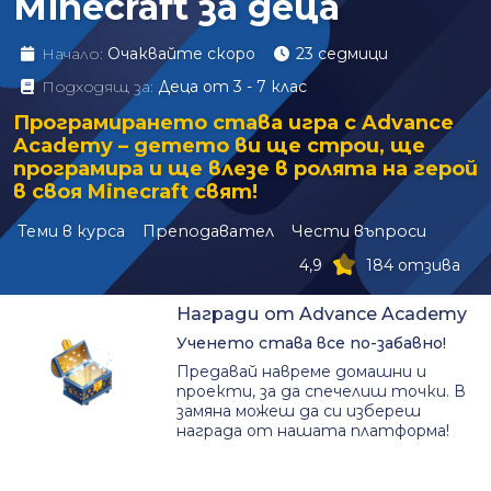
Minecraft за деца
Начало:
Очаквайте скоро
23 седмици
Подходящ за:
Деца от 3 - 7 клас
Програмирането става игра с Advance
Academy – детето ви ще строи, ще
програмира и ще влезе в ролята на герой
в своя Minecraft свят!
Теми в курса
Преподавател
Чести въпроси
4,9
184 отзива
Награди от Advance Academy
Ученето става все по-забавно!
Предавай навреме домашни и
проекти, за да спечелиш точки. В
замяна можеш да си избереш
награда от нашата платформа!