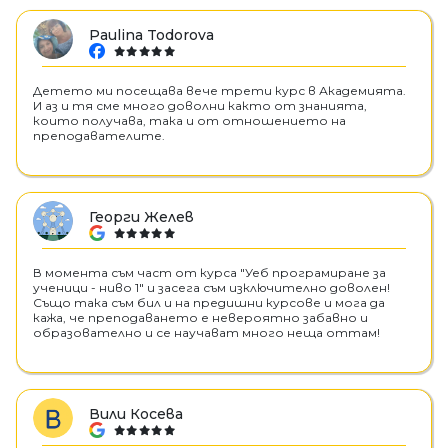
Paulina Todorova
facebook
Детето ми посещава вече трети курс в Академията.
И аз и тя сме много доволни както от знанията,
които получава, така и от отношението на
преподавателите.
Георги Желев
google
В момента съм част от курса "Уеб програмиране за
ученици - ниво 1" и засега съм изключително доволен!
Също така съм бил и на предишни курсове и мога да
кажа, че преподаването е невероятно забавно и
образователно и се научават много неща оттам!
Вили Косева
google