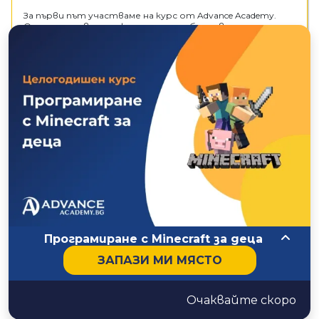
За първи път участваме на курс от Advance Academy.
Още от първата лекция детето беше впечатлено и
изпълнено с мотивация за развиване в ИТ.
Петя Вутова
google
Искам да изкажа благодарността си към екипа на
AdvanceAcademy. Дъщеря ми изкара летен курс по
програмиране - Скрач. Винаги ходеше с желание и
нетърпение. Гордее се със знанията, които получи.
Благодаря! Желая Ви бъдещи успехи!
Програмиране с Minecraft за деца
ЗАПАЗИ МИ МЯСТО
Очаквайте скоро