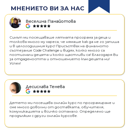
МНЕНИЕТО ВИ ЗА НАС
Веселина Панайотова
google
Синът ми посещаваше лятната програма за деца и
толкова много му хареса, че нямаше как да не го запиша
и в целогодишния курс! Присъствах на финалното
състезание Code Challenge и видях, колко много са
постигнали децата и колко щастливи са! Благодаря Ви
за отдадеността и отношението към децата ни!
Успех!
Десислава Тенева
google
Детето ми посещава онлайн курс по програмиране и
сме много доволни от доставката, обучителя,
комуникацията и всичко останало. Определено ще
продължим с други онлайн курсове.