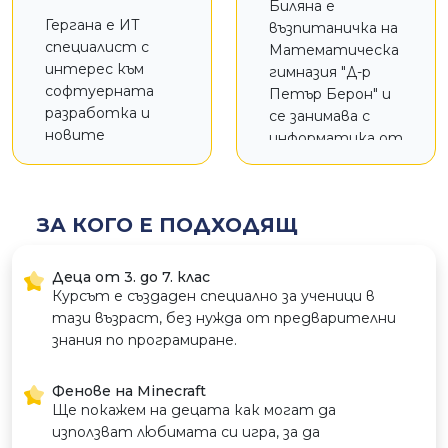
Биляна е
Гергана е ИТ
възпитаничка на
специалист с
Математическа
интерес към
гимназия "Д-р
софтуерната
Петър Берон" и
разработка и
се занимава с
новите
информатика от
технологии.
малка. Участвала
Избрала е ИТ
е в множество
сферата заради
състезания и
ЗА КОГО Е ПОДХОДЯЩ
възможността
олимпиади,
да създава
което е засилило
иновативни
интереса ѝ към
Деца от 3. до 7. клас
решения.
различните
Курсът е създаден специално за ученици в
Работи с
технологии и
тази възраст, без нужда от предварителни
Minecraft, Roblox и
методи в
знания по програмиране.
други
програмирането.
технологии.
Като
Фенове на Minecraft
преподавател в
Ще покажем на децата как могат да
Адванс Академи,
използват любимата си игра, за да
тя цели да